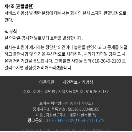
제4조 (관할법원)
서비스 이용상 발생한 분쟁에 대해서는 회사의 본사 소재지 관할법원으로
한다.
6. 부칙
본 약관은 공시한 날로부터 효력을 발생합니다.
회사는 회원이 제기하는 정당한 의견이나 불만을 반영하고 그 문제를 해결
하고 불만사항 및 의견을 우선적으로 처리하며, 처리가 지연될 경우 그 사
유와 처리기간을 통보합니다. 고객 불편 사항을 전화 010-2049-2109 로
알려주시면 성심껏 처리해드리겠습니다.
이용약관
개인정보처리방침
상호 : 보이는 복덕방 / 사업자등록번호 : 616-26-32137
보이는 복덕방(공인중개사 사무소)
중개사무소 등록번호 : 50110-2020-00166
대표 : 김성현 / 주소 : 제주시 한북로 79
광고문의 :
010-2049-2109
/
064-711-1578
COPYRIGHT © 2011 JEJU LIST ALL RIGHTS RESERVED.